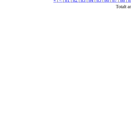
«
|
<
|
81
|
82
|
83
|
84
|
85
|
86
|
87
|
88
|
8
Totalt a