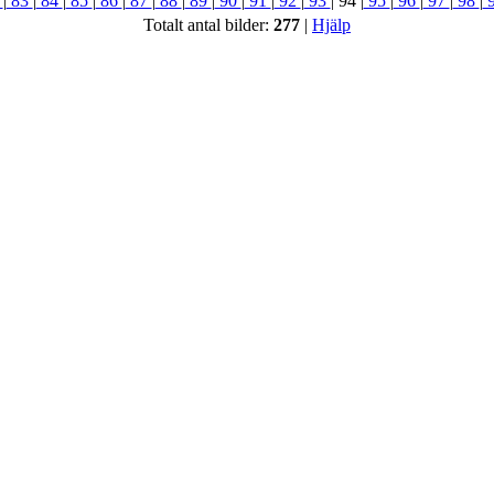
2
|
83
|
84
|
85
|
86
|
87
|
88
|
89
|
90
|
91
|
92
|
93
|
94
|
95
|
96
|
97
|
98
|
Totalt antal bilder:
277
|
Hjälp