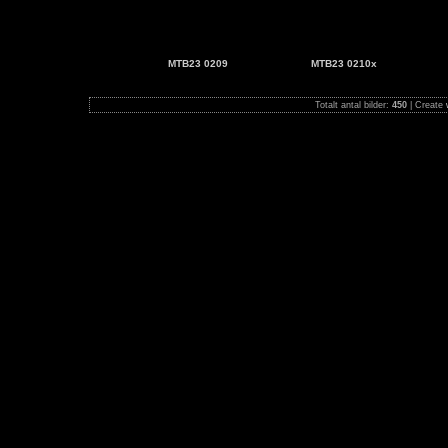
MTB23 0209
MTB23 0210x
Totalt antal bilder:
450
| Create