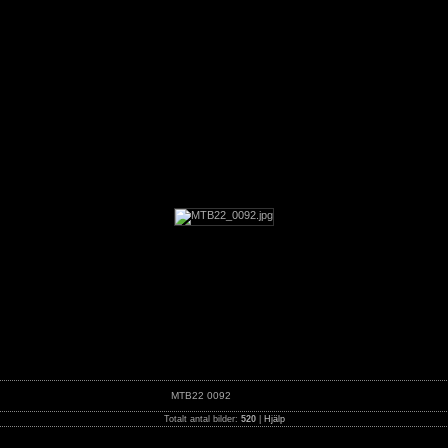
2
MTB22 0092
Totalt antal bilder:
520
|
Hjälp