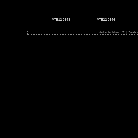
MTB22 0943
MTB22 0946
Totalt antal bilder:
520
| Create