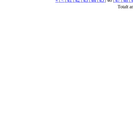
«
|
<
|
41
|
42
|
43
|
44
|
45
|
46
|
47
|
48
|
Totalt a