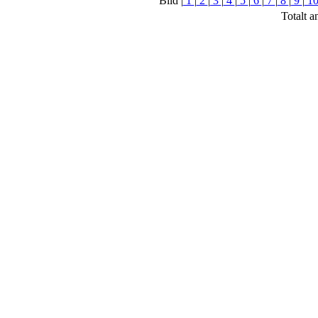
Bild |
1
|
2
|
3
|
4
|
5
|
6
|
7
|
8
|
9
|
1
Totalt a