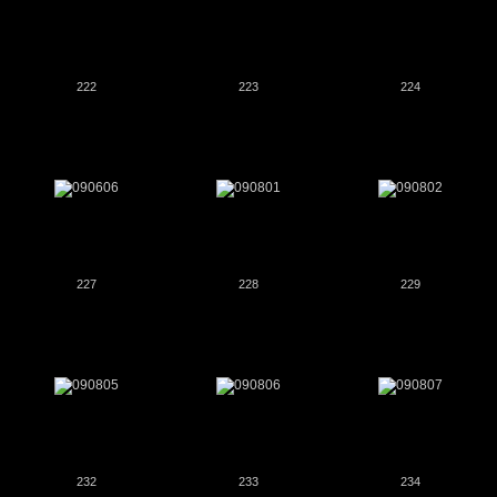
222
223
224
227
228
229
232
233
234