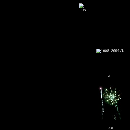
Slasken - diverse 
201
206