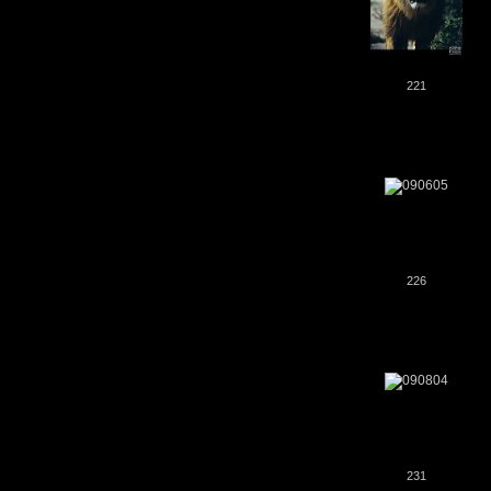
221
226
231