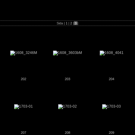
osorterade foto
Sida |
1
|
2
|
3
|
202
203
204
207
208
209