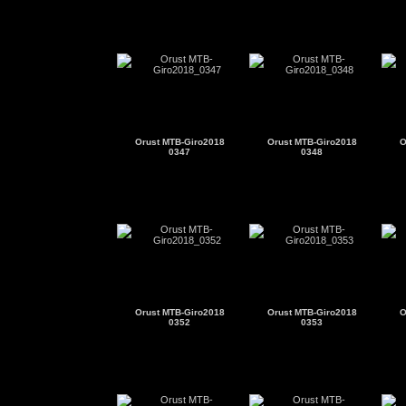
Orust MTB-Giro2018
Orust MTB-Giro2018
O
0347
0348
Orust MTB-Giro2018
Orust MTB-Giro2018
O
0352
0353